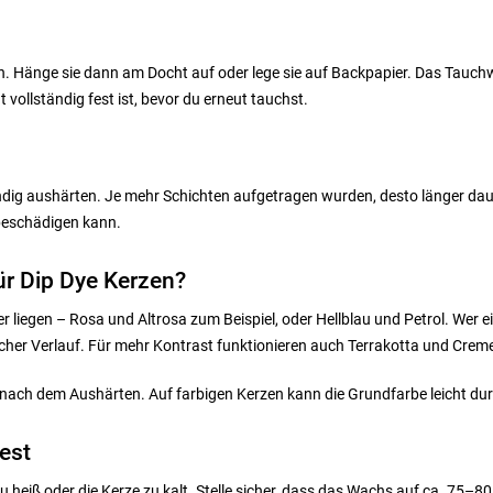
. Hänge sie dann am Docht auf oder lege sie auf Backpapier. Das Tauchwa
 vollständig fest ist, bevor du erneut tauchst.
dig aushärten. Je mehr Schichten aufgetragen wurden, desto länger dauer
beschädigen kann.
ür Dip Dye Kerzen?
 liegen – Rosa und Altrosa zum Beispiel, oder Hellblau und Petrol. Wer e
rlicher Verlauf. Für mehr Kontrast funktionieren auch Terrakotta und Cre
s nach dem Aushärten. Auf farbigen Kerzen kann die Grundfarbe leicht du
est
eiß oder die Kerze zu kalt. Stelle sicher, dass das Wachs auf ca. 75–80 