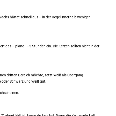
chs härtet schnell aus – in der Regel innerhalb weniger
t das – plane 1–3 Stunden ein. Die Kerzen sollten nicht in der
inen dritten Bereich möchte, setzt Weiß als Übergang
me oder Schwarz und Weiß gut.
rchscheinen.
°C abgekühlt ist, bevor du tauchst. Wenn die Kerze sehr kalt