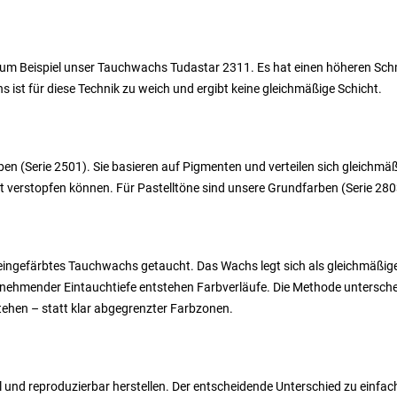
 zum Beispiel unser Tauchwachs Tudastar 2311. Es hat einen höheren S
 ist für diese Technik zu weich und ergibt keine gleichmäßige Schicht.
ben (Serie 2501). Sie basieren auf Pigmenten und verteilen sich gleichmäß
verstopfen können. Für Pastelltöne sind unsere Grundfarben (Serie 2803
 eingefärbtes Tauchwachs getaucht. Das Wachs legt sich als gleichmäßige
bnehmender Eintauchtiefe entstehen Farbverläufe. Die Methode untersch
hen – statt klar abgegrenzter Farbzonen.
ell und reproduzierbar herstellen. Der entscheidende Unterschied zu ein