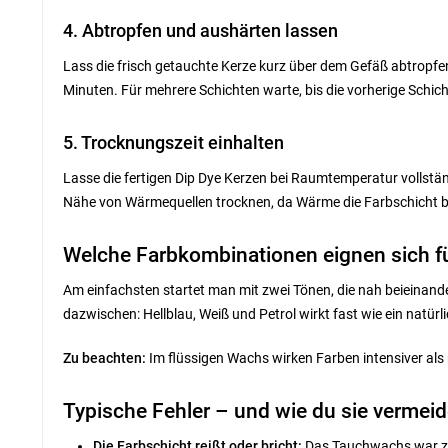
4. Abtropfen und aushärten lassen
Lass die frisch getauchte Kerze kurz über dem Gefäß abtropfen
Minuten. Für mehrere Schichten warte, bis die vorherige Schicht
5. Trocknungszeit einhalten
Lasse die fertigen Dip Dye Kerzen bei Raumtemperatur vollstän
Nähe von Wärmequellen trocknen, da Wärme die Farbschicht 
Welche Farbkombinationen eignen sich f
Am einfachsten startet man mit zwei Tönen, die nah beieinander
dazwischen: Hellblau, Weiß und Petrol wirkt fast wie ein natü
Zu beachten:
Im flüssigen Wachs wirken Farben intensiver al
Typische Fehler – und wie du sie vermeid
Die Farbschicht reißt oder bricht:
Das Tauchwachs war zu h