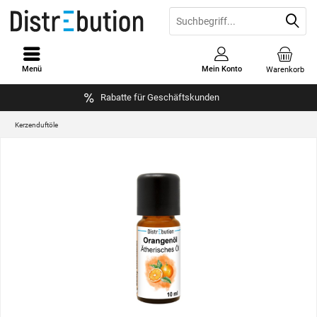
Menü
Mein Konto
Warenkorb
Rabatte für Geschäftskunden
Kerzenduftöle