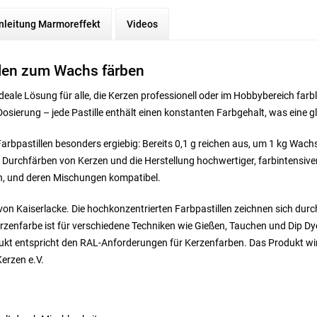
nleitung Marmoreffekt
Videos
llen zum Wachs färben
ideale Lösung für alle, die Kerzen professionell oder im Hobbybereich farb
Dosierung – jede Pastille enthält einen konstanten Farbgehalt, was eine g
rbpastillen besonders ergiebig: Bereits 0,1 g reichen aus, um 1 kg Wachs
s Durchfärben von Kerzen und die Herstellung hochwertiger, farbintensive
n, und deren Mischungen kompatibel.
 Kaiserlacke. Die hochkonzentrierten Farbpastillen zeichnen sich durch 
erzenfarbe ist für verschiedene Techniken wie Gießen, Tauchen und Dip D
kt entspricht den RAL-Anforderungen für Kerzenfarben. Das Produkt wird 
erzen e.V.