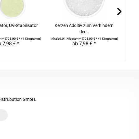
ator, UV-Stabilisator
Kerzen Additiv zum Verhindern
R
der...
ramm
(798,00 € * / 1 Kilogramm)
Inhalt
0.01 Kilogramm
(798,00 € * / 1 Kilogramm)
 7,98 € *
ab 7,98 € *
DistrEbution GmbH.