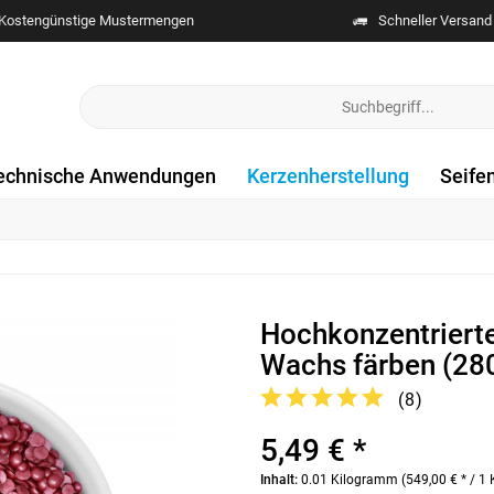
Kostengünstige Mustermengen
Schneller Versand
echnische Anwendungen
Kerzenherstellung
Seife
Hochkonzentrierte
Wachs färben (28
(
8
)
5,49 € *
Inhalt:
0.01 Kilogramm (549,00 € * / 1