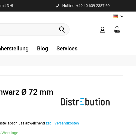
 mit DHL
Hotline: +49 40 609 2387 60
DE
nherstellung
Blog
Services
chwarz Ø 72 mm
 Bestellabschluss abweichend
zzgl. Versandkosten
-3 Werktage