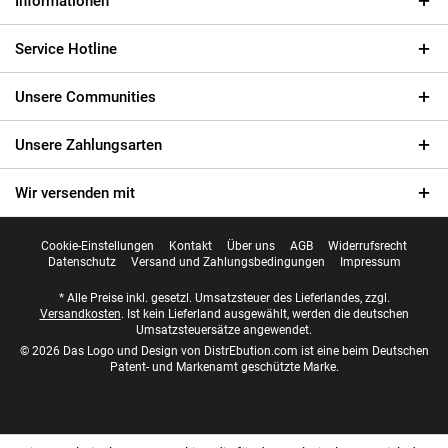
Informationen
Service Hotline
Unsere Communities
Unsere Zahlungsarten
Wir versenden mit
Cookie-Einstellungen
Kontakt
Über uns
AGB
Widerrufsrecht
Datenschutz
Versand und Zahlungsbedingungen
Impressum
* Alle Preise inkl. gesetzl. Umsatzsteuer des Lieferlandes, zzgl.
Versandkosten
. Ist kein Lieferland ausgewählt, werden die deutschen
Umsatzsteuersätze angewendet.
© 2026 Das Logo und Design von DistrEbution.com ist eine beim Deutschen
Patent- und Markenamt geschützte Marke.