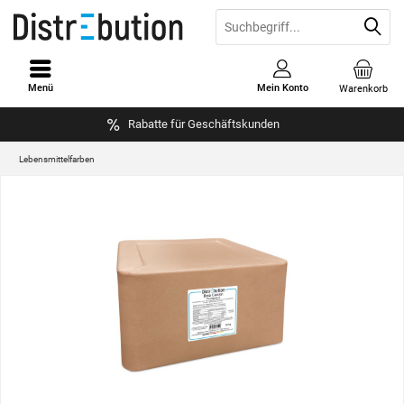
Menü
Mein Konto
Warenkorb
Rabatte für Geschäftskunden
Lebensmittelfarben