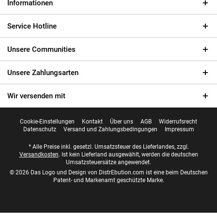
Informationen
Service Hotline
Unsere Communities
Unsere Zahlungsarten
Wir versenden mit
Cookie-Einstellungen
Kontakt
Über uns
AGB
Widerrufsrecht
Datenschutz
Versand und Zahlungsbedingungen
Impressum
* Alle Preise inkl. gesetzl. Umsatzsteuer des Lieferlandes, zzgl.
Versandkosten
. Ist kein Lieferland ausgewählt, werden die deutschen
Umsatzsteuersätze angewendet.
© 2026 Das Logo und Design von DistrEbution.com ist eine beim Deutschen
Patent- und Markenamt geschützte Marke.