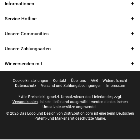
Informationen
Service Hotline
Unsere Communities
Unsere Zahlungsarten
Wir versenden mit
Cookie-Einstellungen
Kontakt
Über uns
AGB
Widerrufsrecht
Datenschutz
Versand und Zahlungsbedingungen
Impressum
* Alle Preise inkl. gesetzl. Umsatzsteuer des Lieferlandes, zzgl.
Versandkosten
. Ist kein Lieferland ausgewählt, werden die deutschen
Umsatzsteuersätze angewendet.
© 2026 Das Logo und Design von DistrEbution.com ist eine beim Deutschen
Patent- und Markenamt geschützte Marke.