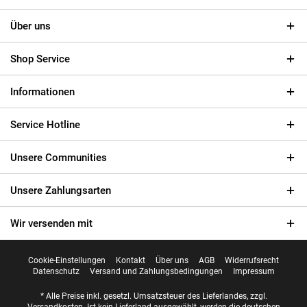
Über uns
Shop Service
Informationen
Service Hotline
Unsere Communities
Unsere Zahlungsarten
Wir versenden mit
Cookie-Einstellungen
Kontakt
Über uns
AGB
Widerrufsrecht
Datenschutz
Versand und Zahlungsbedingungen
Impressum
* Alle Preise inkl. gesetzl. Umsatzsteuer des Lieferlandes, zzgl.
Versandkosten
. Ist kein Lieferland ausgewählt, werden die deutschen