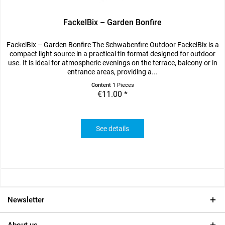
FackelBix – Garden Bonfire
FackelBix – Garden Bonfire The Schwabenfire Outdoor FackelBix is a
compact light source in a practical tin format designed for outdoor
use. It is ideal for atmospheric evenings on the terrace, balcony or in
entrance areas, providing a...
Content
1 Pieces
€11.00 *
See details
Newsletter