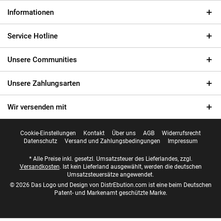
Informationen
Service Hotline
Unsere Communities
Unsere Zahlungsarten
Wir versenden mit
Cookie-Einstellungen
Kontakt
Über uns
AGB
Widerrufsrecht
Datenschutz
Versand und Zahlungsbedingungen
Impressum
* Alle Preise inkl. gesetzl. Umsatzsteuer des Lieferlandes, zzgl.
Versandkosten
. Ist kein Lieferland ausgewählt, werden die deutschen
Umsatzsteuersätze angewendet.
© 2026 Das Logo und Design von DistrEbution.com ist eine beim Deutschen
Patent- und Markenamt geschützte Marke.