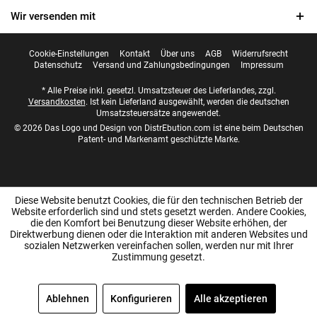
Wir versenden mit
Cookie-Einstellungen
Kontakt
Über uns
AGB
Widerrufsrecht
Datenschutz
Versand und Zahlungsbedingungen
Impressum
* Alle Preise inkl. gesetzl. Umsatzsteuer des Lieferlandes, zzgl.
Versandkosten
. Ist kein Lieferland ausgewählt, werden die deutschen
Umsatzsteuersätze angewendet.
© 2026 Das Logo und Design von DistrEbution.com ist eine beim Deutschen
Patent- und Markenamt geschützte Marke.
Diese Website benutzt Cookies, die für den technischen Betrieb der
Website erforderlich sind und stets gesetzt werden. Andere Cookies,
die den Komfort bei Benutzung dieser Website erhöhen, der
Direktwerbung dienen oder die Interaktion mit anderen Websites und
sozialen Netzwerken vereinfachen sollen, werden nur mit Ihrer
Zustimmung gesetzt.
SEHR GUT
(4.99 / 5)
aus
8038
Bewertungen bei: ebay.de, amazon.de, shopvote.de ⓘ
Ablehnen
Konfigurieren
Alle akzeptieren
Informationen zur Echtheit der Bewertungen