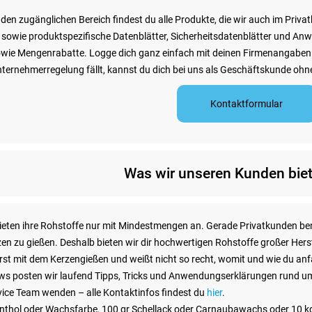
en zugänglichen Bereich findest du alle Produkte, die wir auch im Priva
sowie produktspezifische Datenblätter, Sicherheitsdatenblätter und An
ie Mengenrabatte. Logge dich ganz einfach mit deinen Firmenangaben u
unternehmerregelung fällt, kannst du dich bei uns als Geschäftskunde oh
Kontaktformular
Was wir unseren Kunden bie
r bieten ihre Rohstoffe nur mit Mindestmengen an. Gerade Privatkunden be
en zu gießen. Deshalb bieten wir dir hochwertigen Rohstoffe großer Hers
rst mit dem Kerzengießen und weißt nicht so recht, womit und wie du anf
s posten wir laufend Tipps, Tricks und Anwendungserklärungen rund um 
ice Team wenden – alle Kontaktinfos findest du
hier
.
enthol oder Wachsfarbe, 100 gr Schellack oder Carnaubawachs oder 10 kg