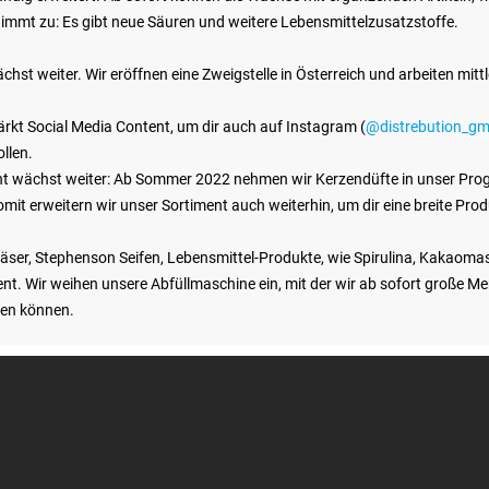
nimmt zu: Es gibt neue Säuren und weitere Lebensmittelzusatzstoffe.
hst weiter. Wir eröffnen eine Zweigstelle in Österreich und arbeiten mit
ärkt Social Media Content, um dir auch auf Instagram (
@distrebution_g
llen.
t wächst weiter: Ab Sommer 2022 nehmen wir Kerzendüfte in unser Progr
omit erweitern wir unser Sortiment auch weiterhin, um dir eine breite Pro
äser, Stephenson Seifen, Lebensmittel-Produkte, wie Spirulina, Kakaoma
. Wir weihen unsere Abfüllmaschine ein, mit der wir ab sofort große Meng
len können.