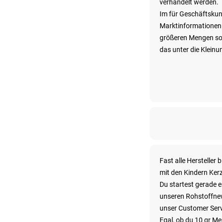
verhandelt werden.
Im für Geschäftskund
Marktinformationen 
größeren Mengen sow
das unter die Klein
Fast alle Herstelle
mit den Kindern Kerz
Du startest gerade e
unseren Rohstoffnew
unser Customer Serv
Egal, ob du 10 gr M