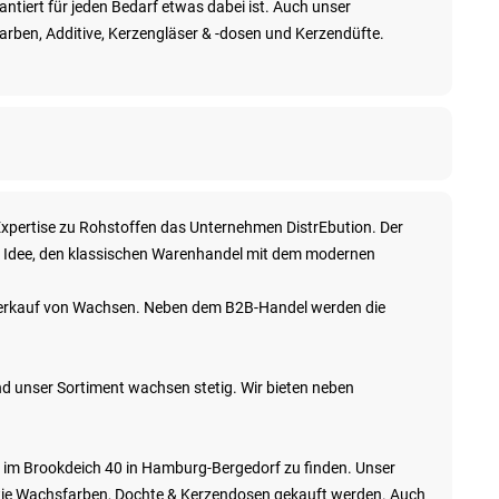
ntiert für jeden Bedarf etwas dabei ist. Auch unser
Farben, Additive, Kerzengläser & -dosen und Kerzendüfte.
xpertise zu Rohstoffen das Unternehmen DistrEbution. Der
e Idee, den klassischen Warenhandel mit dem modernen
m Verkauf von Wachsen. Neben dem B2B-Handel werden die
d unser Sortiment wachsen stetig. Wir bieten neben
ir im Brookdeich 40 in Hamburg-Bergedorf zu finden. Unser
, wie Wachsfarben, Dochte & Kerzendosen gekauft werden. Auch