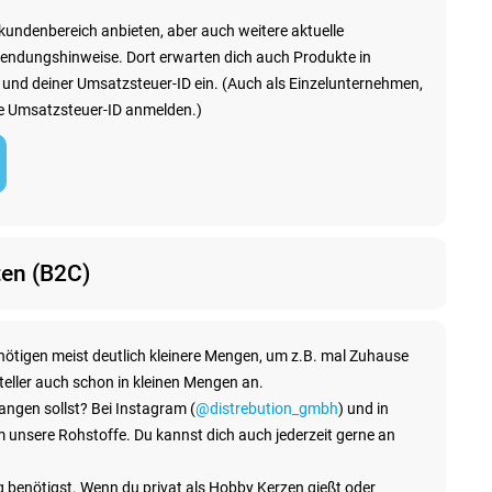
tkundenbereich anbieten, aber auch weitere aktuelle
wendungshinweise. Dort erwarten dich auch Produkte in
nd deiner Umsatzsteuer-ID ein. (Auch als Einzelunternehmen,
ne Umsatzsteuer-ID anmelden.)
ten (B2C)
nötigen meist deutlich kleinere Mengen, um z.B. mal Zuhause
teller auch schon in kleinen Mengen an.
angen sollst? Bei Instagram (
@distrebution_gmbh
) und in
unsere Rohstoffe. Du kannst dich auch jederzeit gerne an
 benötigst. Wenn du privat als Hobby Kerzen gießt oder