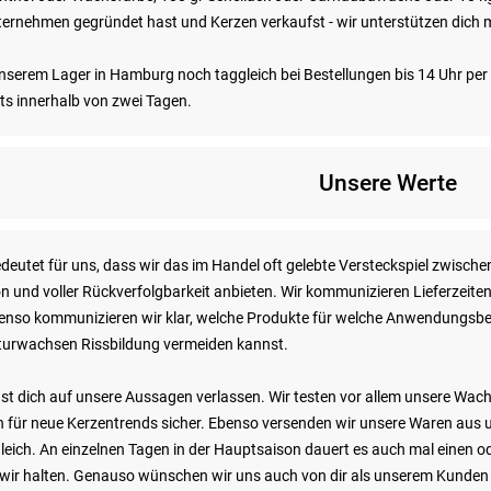
nunternehmen gegründet hast und Kerzen verkaufst - wir unterstützen dic
nserem Lager in Hamburg noch taggleich bei Bestellungen bis 14 Uhr per 
ts innerhalb von zwei Tagen.
Unsere Werte
deutet für uns, dass wir das im Handel oft gelebte Versteckspiel zwisch
n und voller Rückverfolgbarkeit anbieten. Wir kommunizieren Lieferzeite
enso kommunizieren wir klar, welche Produkte für welche Anwendungsber
aturwachsen Rissbildung vermeiden kannst.
t dich auf unsere Aussagen verlassen. Wir testen vor allem unsere Wac
für neue Kerzentrends sicher. Ebenso versenden wir unsere Waren aus 
leich. An einzelnen Tagen in der Hauptsaison dauert es auch mal einen ode
 wir halten. Genauso wünschen wir uns auch von dir als unserem Kunden 