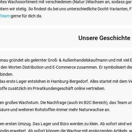
breites Wachssortiment mit verschiedenen (Natur-)Wachsen an, sodass gara
ern wir stetig. So findest du bei uns unterschiedliche Docht-Varianten, 
 Team
gerne für dich da.
Unsere Geschichte
nau gründet als gelernter Groß- & Außenhandelskaufmann und mit viel E
 den Worten Distribution und E-Commerce zusammen. Er symbolisiert di
rbinden.
das erste Lager entstehen in Hamburg-Bergedorf. Alles startet mit de
ffe zusätzlich im Privatkundengeschäft online vertrieben.
ben großes Wachstum. Die Nachfrage (auch im B2C Bereich), das Team un
nsäure und weiteren Rohstoffen immer mehr Naturwachse an.
r den ersten Umzug. Das Lager und Büro werden zu klein. Ab sofort sind w
ändig erweitert. Ab sofort können die Wachse mit ergänzenden Artikeln