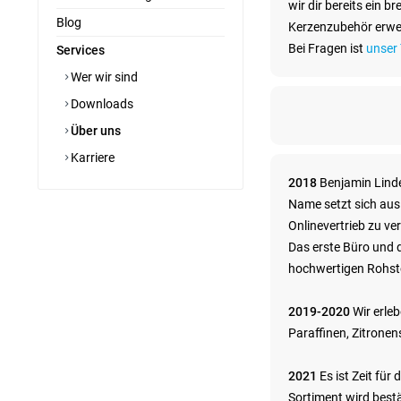
wir dir bereits ein 
Blog
Kerzenzubehör erweit
Bei Fragen ist
unser
Services
Wer wir sind
Downloads
Über uns
Karriere
2018
Benjamin Linde
Name setzt sich aus
Onlinevertrieb zu ve
Das erste Büro und 
hochwertigen Rohsto
2019-2020
Wir erle
Paraffinen, Zitrone
2021
Es ist Zeit fü
Sortiment wird best