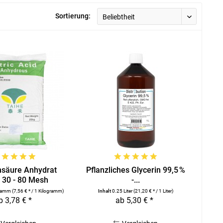
Sortierung:
nsäure Anhydrat
Pflanzliches Glycerin 99,5 %
 30 - 80 Mesh
-...
gramm
(7,56 € * / 1 Kilogramm)
Inhalt
0.25 Liter
(21,20 € * / 1 Liter)
b 3,78 € *
ab 5,30 € *