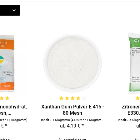
monohydrat,
Xanthan Gum Pulver E 415 -
Zitrone
h,...
80 Mesh
E330,
78 € * / 1 Kilogramm)
Inhalt
0.1 Kilogramm
(41,90 € * / 1 Kilogramm)
Inhalt
0.5 Kilo
 € *
ab 4,19 € *
a