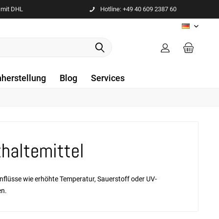
 mit DHL
Hotline: +49 40 609 2387 60
DE
nherstellung
Blog
Services
haltemittel
nflüsse wie erhöhte Temperatur, Sauerstoff oder UV-
en.