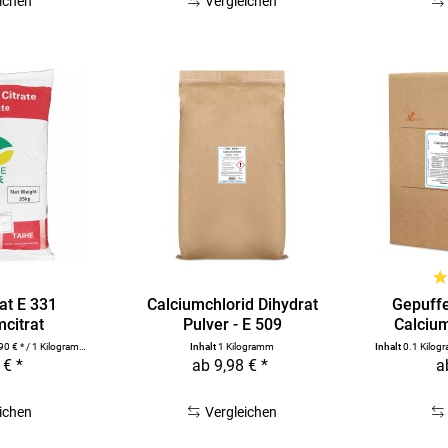
ichen
Vergleichen
at E 331
Calciumchlorid Dihydrat
Gepuffe
mcitrat
Pulver - E 509
Calciu
90 € * / 1 Kilogramm)
Inhalt
1 Kilogramm
Inhalt
0.1 Kilo
 € *
ab 9,98 € *
a
ichen
Vergleichen