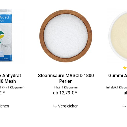
e Anhydrat
Stearinsäure MASCID 1800
Gummi Ar
 40 Mesh
Perlen
1 € * / 1 Kilogramm)
Inhalt
1 Kilogramm
Inhalt
0.1 Kilo
€ *
ab 12,79 € *
a
ichen
Vergleichen