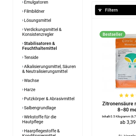
Emulgatoren
Filtern
Filmbildner
Lösungsmittel
Verdickungsmittel &
Konsistenzregler
Bestseller
Stabilisatoren &
Feuchthaltemittel
Tenside
Alkalisierungsmittel, Säuren
& Neutralisierungsmittel
Wachse
Harze
Putzkörper & Abrasivmittel
Zitronensäure 
Salbengrundlage
8–80 mes
Wirkstoffe für die
Inhalt
0.5 Kilogramm
(6,
Hautpflege
ab 3,39
Haarpflegestoffe &
Konditioniermittel