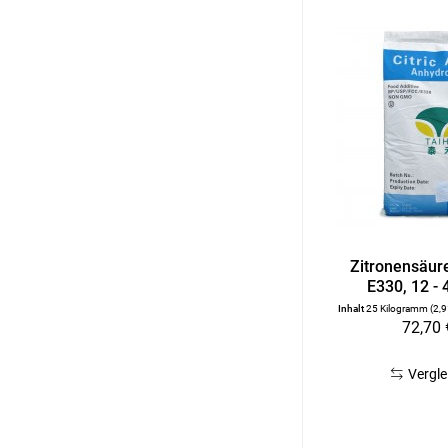
Zitronensäur
E330, 12 -
Inhalt
25 Kilogramm
(2,9
72,70 
Vergle