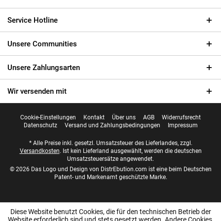
Service Hotline
Unsere Communities
Unsere Zahlungsarten
Wir versenden mit
Cookie-Einstellungen
Kontakt
Über uns
AGB
Widerrufsrecht
Datenschutz
Versand und Zahlungsbedingungen
Impressum
* Alle Preise inkl. gesetzl. Umsatzsteuer des Lieferlandes, zzgl.
Versandkosten
. Ist kein Lieferland ausgewählt, werden die deutschen
Umsatzsteuersätze angewendet.
© 2026 Das Logo und Design von DistrEbution.com ist eine beim Deutschen
Patent- und Markenamt geschützte Marke.
Diese Website benutzt Cookies, die für den technischen Betrieb der
Website erforderlich sind und stets gesetzt werden. Andere Cookies,