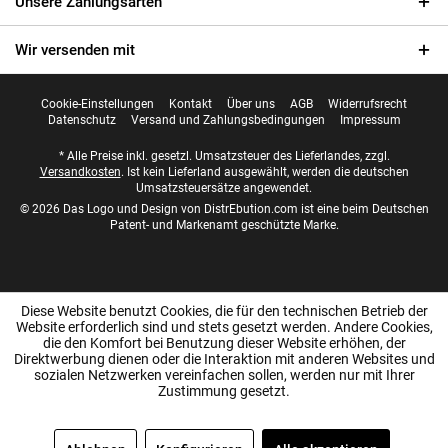
Unsere Zahlungsarten
Wir versenden mit
Cookie-Einstellungen
Kontakt
Über uns
AGB
Widerrufsrecht
Datenschutz
Versand und Zahlungsbedingungen
Impressum
* Alle Preise inkl. gesetzl. Umsatzsteuer des Lieferlandes, zzgl.
Versandkosten
. Ist kein Lieferland ausgewählt, werden die deutschen
Umsatzsteuersätze angewendet.
© 2026 Das Logo und Design von DistrEbution.com ist eine beim Deutschen
Patent- und Markenamt geschützte Marke.
Diese Website benutzt Cookies, die für den technischen Betrieb der
Website erforderlich sind und stets gesetzt werden. Andere Cookies,
die den Komfort bei Benutzung dieser Website erhöhen, der
Direktwerbung dienen oder die Interaktion mit anderen Websites und
sozialen Netzwerken vereinfachen sollen, werden nur mit Ihrer
Zustimmung gesetzt.
SEHR GUT
(4.99 / 5)
aus
8038
Bewertungen bei: ebay.de, amazon.de, shopvote.de ⓘ