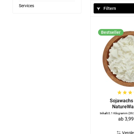
Services
Filtern
Bestseller
Sojawachs 
NatureWa
Inhalt
0.1 Kilogramm
(39,
ab 3,99
Vergle