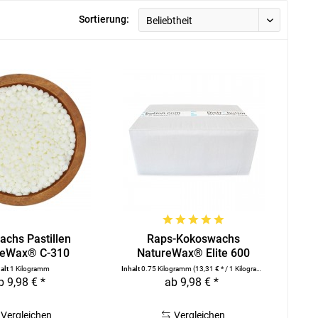
Sortierung:
achs Pastillen
Raps-Kokoswachs
reWax® C-310
NatureWax® Elite 600
halt
1 Kilogramm
Inhalt
0.75 Kilogramm
(13,31 € * / 1 Kilogramm)
b 9,98 € *
ab 9,98 € *
Vergleichen
Vergleichen