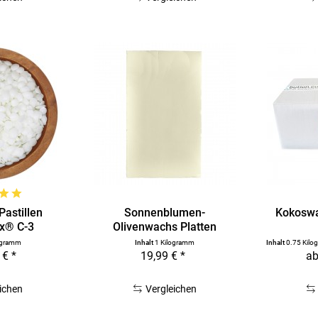
astillen
Sonnenblumen-
Kokoswa
x® C-3
Olivenwachs Platten
NatureWax® C-3S
ogramm
Inhalt
1 Kilogramm
Inhalt
0.75 Kil
 € *
19,99 € *
ab
ichen
Vergleichen