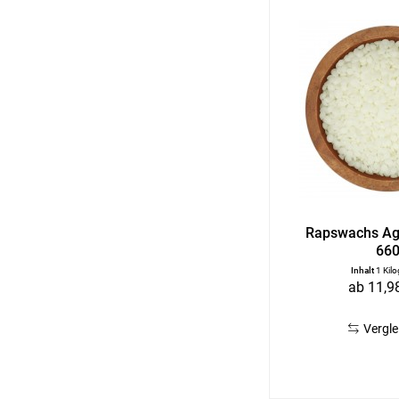
Rapswachs Agr
66
Inhalt
1 Kil
ab 11,98
Vergle