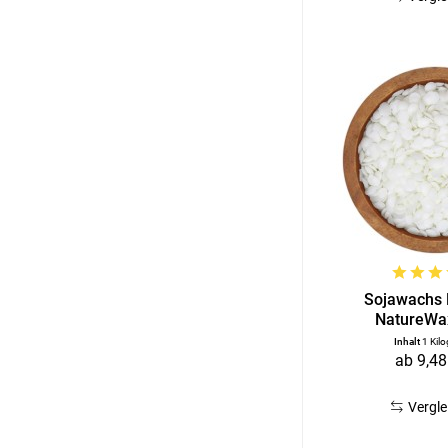
Sojawachs P
NatureWa
Inhalt
1 Kil
ab 9,48
Vergle