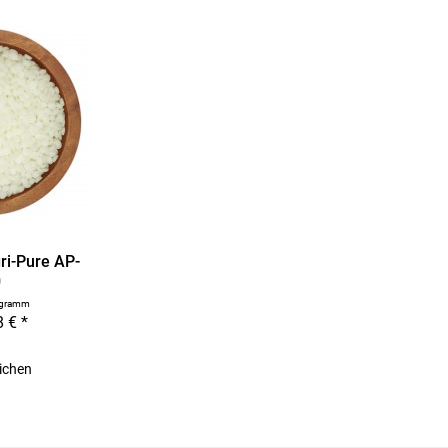
i-Pure AP-
0
ogramm
 € *
ichen