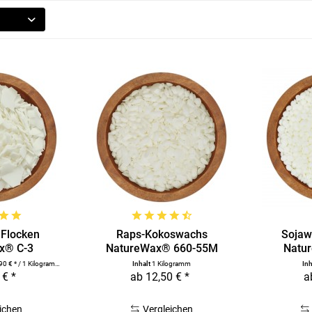
Flocken
Raps-Kokoswachs
Sojaw
x® C-3
NatureWax® 660-55M
Natu
90 € * / 1 Kilogramm)
Inhalt
1 Kilogramm
In
 € *
ab 12,50 € *
a
ichen
Vergleichen