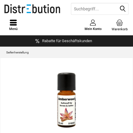
Menü
Mein Konto
Warenkorb
Rabatte für Geschäftskunden
Seifenherstellung