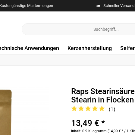
Kostengünstige Mustermengen
Schneller Versand
echnische Anwendungen
Kerzenherstellung
Seife
Raps Stearinsäure 
Stearin in Flocken
(
1
)
13,49 € *
Inhalt:
0.9 Kilogramm (14,99 € * / 1 K