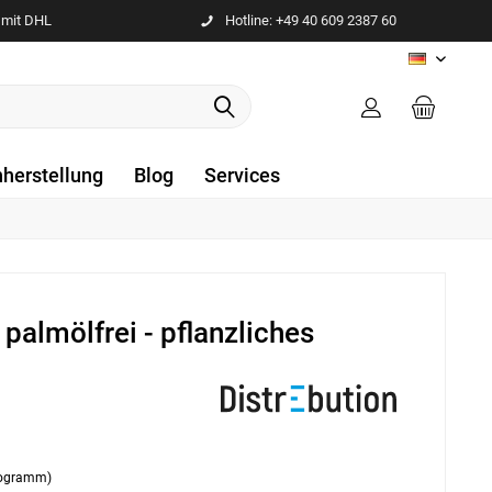
 mit DHL
Hotline: +49 40 609 2387 60
DE
nherstellung
Blog
Services
palmölfrei - pflanzliches
ilogramm)