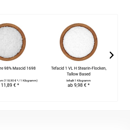
re 98% Mascid 1698
Tefacid 1 VL H Stearin-Flocken,
Tefa
Tallow Based
amm
(118,90 € * / 1 Kilogramm)
Inhalt
1 Kilogramm
 11,89 € *
ab 9,98 € *