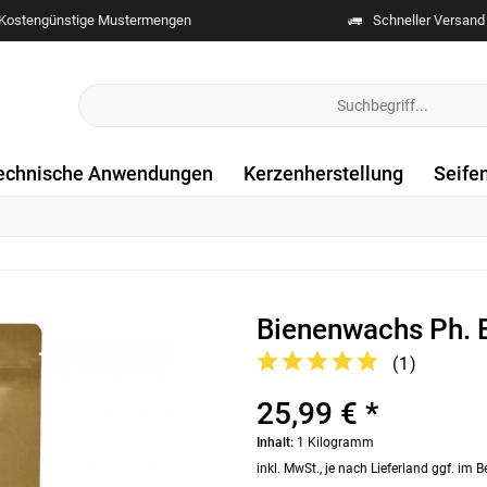
Kostengünstige Mustermengen
Schneller Versand
echnische Anwendungen
Kerzenherstellung
Seife
Bienenwachs Ph. E
(
1
)
25,99 € *
Inhalt:
1 Kilogramm
inkl. MwSt., je nach Lieferland ggf. im