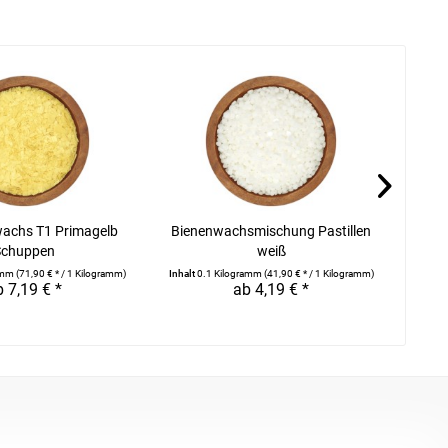
achs T1 Primagelb
Bienenwachsmischung Pastillen
C
Schuppen
weiß
ramm
(71,90 € * / 1 Kilogramm)
Inhalt
0.1 Kilogramm
(41,90 € * / 1 Kilogramm)
Inhalt
0
 7,19 € *
ab 4,19 € *