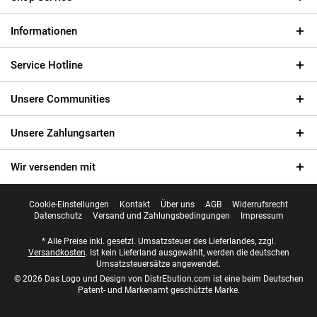
Informationen
Service Hotline
Unsere Communities
Unsere Zahlungsarten
Wir versenden mit
Cookie-Einstellungen
Kontakt
Über uns
AGB
Widerrufsrecht
Datenschutz
Versand und Zahlungsbedingungen
Impressum
* Alle Preise inkl. gesetzl. Umsatzsteuer des Lieferlandes, zzgl.
Versandkosten
. Ist kein Lieferland ausgewählt, werden die deutschen
Umsatzsteuersätze angewendet.
© 2026 Das Logo und Design von DistrEbution.com ist eine beim Deutschen
Patent- und Markenamt geschützte Marke.