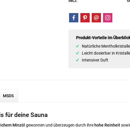
INCI:
M
Produkt-Vorteile im Überblic
Natürliche Mentholkristall
Leicht dosierbar in Kristall
Intensiver Duft
MSDS
is für deine Sauna
lichem Minzöl
gewonnen und überzeugen durch ihre
hohe Reinheit
sowi