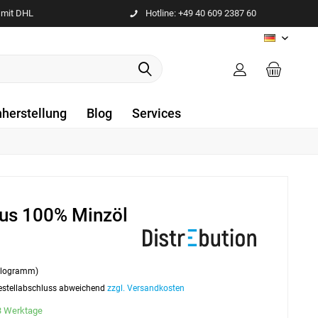
 mit DHL
Hotline: +49 40 609 2387 60
DE
nherstellung
Blog
Services
aus 100% Minzöl
Kilogramm)
 Bestellabschluss abweichend
zzgl. Versandkosten
-3 Werktage