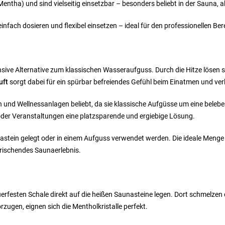
(Mentha) und sind vielseitig einsetzbar – besonders beliebt in der Sauna
 einfach dosieren und flexibel einsetzen – ideal für den professionellen B
nsive Alternative zum klassischen Wasseraufguss. Durch die Hitze lösen si
uft
sorgt dabei für ein spürbar befreiendes Gefühl beim Einatmen und v
n und Wellnessanlagen beliebt, da sie klassische Aufgüsse um eine beleb
der Veranstaltungen eine platzsparende und ergiebige Lösung.
nastein gelegt oder in einem Aufguss verwendet werden.
Die ideale Menge
frischendes Saunaerlebnis.
feuerfesten Schale direkt auf die heißen Saunasteine legen. Dort schmelzen
zugen, eignen sich die Mentholkristalle perfekt.