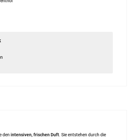
enthol
k
e
en
e den
intensiven, frischen Duft
. Sie entstehen durch die