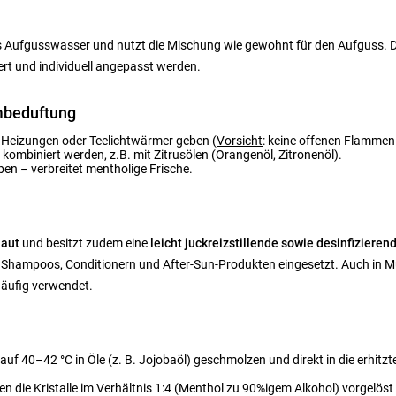
ins Aufgusswasser und nutzt die Mischung wie gewohnt für den Aufguss. Di
iert und individuell angepasst werden.
umbeduftung
f Heizungen oder Teelichtwärmer geben (
Vorsicht
: keine offenen Flamme
kombiniert werden, z.B. mit Zitrusölen (Orangenöl, Zitronenöl).
en – verbreitet mentholige Frische.
Haut
und besitzt zudem eine
leicht juckreizstillende sowie desinfiziere
, Shampoos, Conditionern und After-Sun-Produkten eingesetzt. Auch in
äufig verwendet.
auf 40–42 °C in Öle (z. B. Jojobaöl) geschmolzen und direkt in die erhit
 die Kristalle im Verhältnis 1:4 (Menthol zu 90%igem Alkohol) vorgelöst