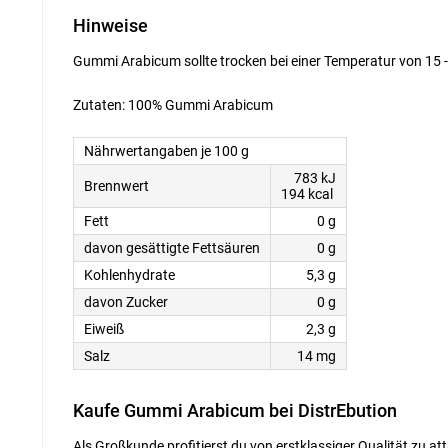
Hinweise
Gummi Arabicum sollte trocken bei einer Temperatur von 15 -
Zutaten: 100% Gummi Arabicum
Nährwertangaben je 100 g
783 kJ
Brennwert
194 kcal
Fett
0 g
davon gesättigte Fettsäuren
0 g
Kohlenhydrate
5,3 g
davon Zucker
0 g
Eiweiß
2,3 g
Salz
14 mg
Kaufe Gummi Arabicum bei DistrEbution
Als Großkunde profitierst du von erstklassiger Qualität zu a