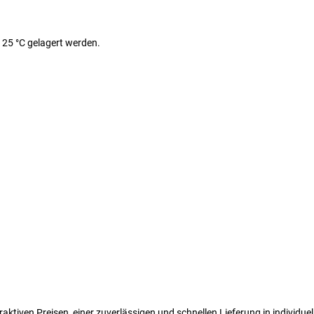
 25 °C gelagert werden.
ttraktiven Preisen, einer zuverlässigen und schnellen Lieferung in indivi