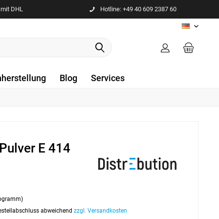
 mit DHL
Hotline: +49 40 609 2387 60
DE
nherstellung
Blog
Services
ulver E 414
ilogramm)
 Bestellabschluss abweichend
zzgl. Versandkosten