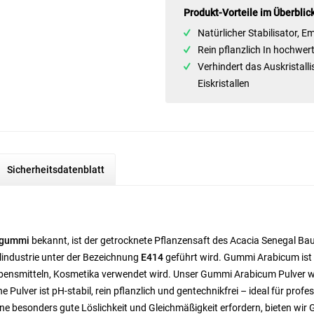
Produkt-Vorteile im Überblic
Natürlicher Stabilisator, 
Rein pflanzlich In hochwert
Verhindert das Auskristalli
Eiskristallen
Sicherheitsdatenblatt
ngummi
bekannt, ist der getrocknete Pflanzensaft des Acacia Senegal Ba
lindustrie unter der Bezeichnung
E414
geführt wird. Gummi Arabicum ist ei
 Lebensmitteln, Kosmetika verwendet wird. Unser Gummi Arabicum Pulver w
iche Pulver ist pH-stabil, rein pflanzlich und gentechnikfrei – ideal für 
ine besonders gute Löslichkeit und Gleichmäßigkeit erfordern, bieten wi