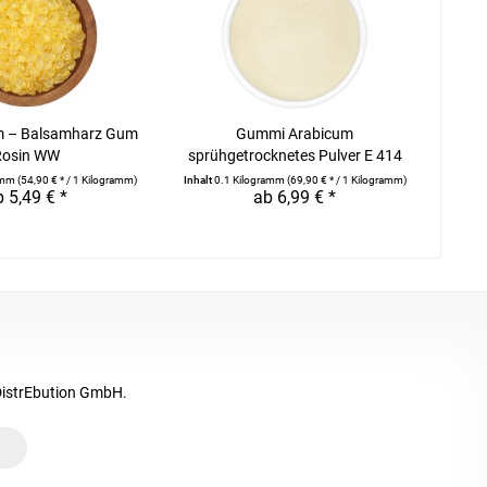
m – Balsamharz Gum
Gummi Arabicum
Rosin WW
sprühgetrocknetes Pulver E 414
ramm
(54,90 € * / 1 Kilogramm)
Inhalt
0.1 Kilogramm
(69,90 € * / 1 Kilogramm)
 5,49 € *
ab 6,99 € *
DistrEbution GmbH.