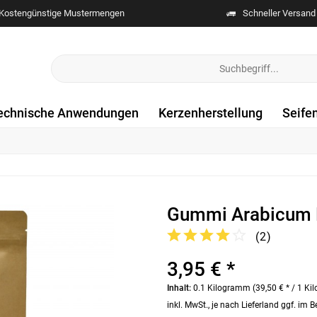
Kostengünstige Mustermengen
Schneller Versand
echnische Anwendungen
Kerzenherstellung
Seife
Gummi Arabicum P
(
2
)
3,95 € *
Inhalt:
0.1 Kilogramm (39,50 € * / 1 K
inkl. MwSt., je nach Lieferland ggf. im