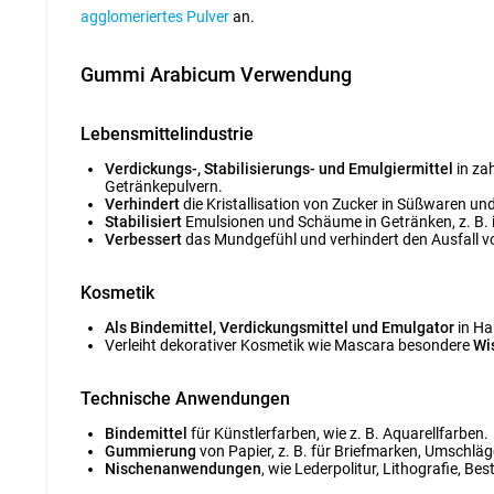
agglomeriertes Pulver
an.
Gummi Arabicum Verwendung
Lebensmittelindustrie
Verdickungs-, Stabilisierungs- und Emulgiermittel
in za
Getränkepulvern.
Verhindert
die Kristallisation von Zucker in Süßwaren und 
Stabilisiert
Emulsionen und Schäume in Getränken, z. B.
Verbessert
das Mundgefühl und verhindert den Ausfall vo
Kosmetik
Als Bindemittel, Verdickungsmittel und Emulgator
in Ha
Verleiht dekorativer Kosmetik wie Mascara besondere
Wi
Technische Anwendungen
Bindemittel
für Künstlerfarben, wie z. B. Aquarellfarben.
Gummierung
von Papier, z. B. für Briefmarken, Umschläg
Nischenanwendungen
, wie Lederpolitur, Lithografie, Be